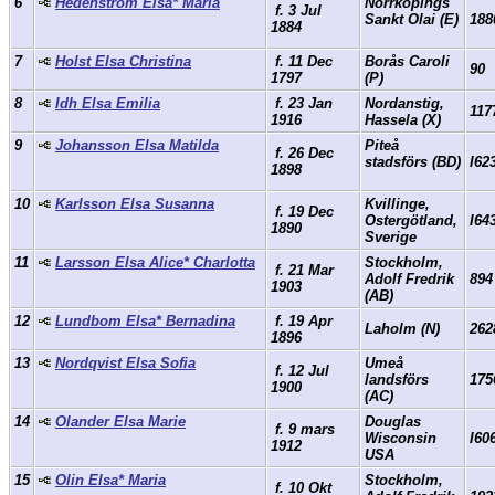
6
Hedenström Elsa* Maria
Norrköpings
f. 3 Jul
Sankt Olai (E)
188
1884
7
Holst Elsa Christina
f. 11 Dec
Borås Caroli
90
1797
(P)
8
Idh Elsa Emilia
f. 23 Jan
Nordanstig,
117
1916
Hassela (X)
9
Johansson Elsa Matilda
Piteå
f. 26 Dec
stadsförs (BD)
I62
1898
10
Karlsson Elsa Susanna
Kvillinge,
f. 19 Dec
Ostergötland,
I64
1890
Sverige
11
Larsson Elsa Alice* Charlotta
Stockholm,
f. 21 Mar
Adolf Fredrik
894
1903
(AB)
12
Lundbom Elsa* Bernadina
f. 19 Apr
Laholm (N)
262
1896
13
Nordqvist Elsa Sofia
Umeå
f. 12 Jul
landsförs
175
1900
(AC)
14
Olander Elsa Marie
Douglas
f. 9 mars
Wisconsin
I60
1912
USA
15
Olin Elsa* Maria
Stockholm,
f. 10 Okt