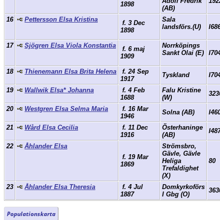
Adolf Fredrik
192
1898
(AB)
16
Pettersson Elsa Kristina
Sala
f. 3 Dec
landsförs.(U)
I68
1898
17
Sjögren Elsa Viola Konstantia
Norrköpings
f. 6 maj
Sankt Olai (E)
I70
1909
18
Thienemann Elsa Brita Helena
f. 24 Sep
Tyskland
I70
1917
19
Wallwik Elsa* Johanna
f. 4 Feb
Falu Kristine
323
1688
(W)
20
Westgren Elsa Selma Maria
f. 16 Mar
Solna (AB)
I46
1946
21
Wård Elsa Cecilia
f. 11 Dec
Österhaninge
I48
1916
(AB)
22
Åhlander Elsa
Strömsbro,
Gävle, Gävle
f. 19 Mar
Heliga
80
1869
Trefaldighet
(X)
23
Åhlander Elsa Theresia
f. 4 Jul
Domkyrkoförs
363
1887
I Gbg (O)
Populationskarta