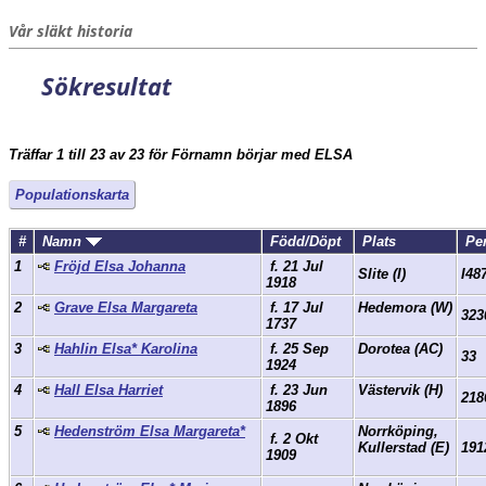
Vår släkt historia
Sökresultat
Träffar 1 till 23 av 23 för Förnamn börjar med ELSA
Populationskarta
#
Namn
Född/Döpt
Plats
Pe
1
Fröjd Elsa Johanna
f. 21 Jul
Slite (I)
I48
1918
2
Grave Elsa Margareta
f. 17 Jul
Hedemora (W)
323
1737
3
Hahlin Elsa* Karolina
f. 25 Sep
Dorotea (AC)
33
1924
4
Hall Elsa Harriet
f. 23 Jun
Västervik (H)
218
1896
5
Hedenström Elsa Margareta*
Norrköping,
f. 2 Okt
Kullerstad (E)
191
1909