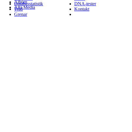
Album
Databasstatistik
DNA-tester
Alla Media
Träd
Kontakt
Grenar