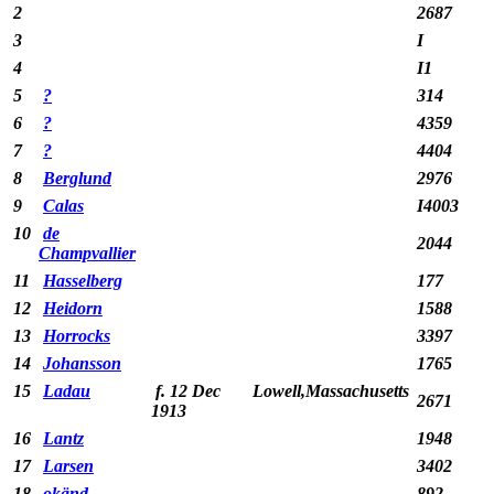
2
2687
3
I
4
I1
5
?
314
6
?
4359
7
?
4404
8
Berglund
2976
9
Calas
I4003
10
de
2044
Champvallier
11
Hasselberg
177
12
Heidorn
1588
13
Horrocks
3397
14
Johansson
1765
15
Ladau
f. 12 Dec
Lowell,Massachusetts
2671
1913
16
Lantz
1948
17
Larsen
3402
18
okänd
892