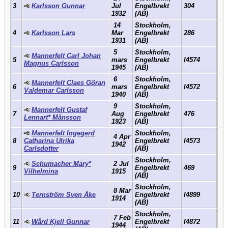
3
Karlsson Gunnar
Jul
Engelbrekt
304
1932
(AB)
14
Stockholm,
4
Karlsson Lars
Mar
Engelbrekt
286
1931
(AB)
5
Stockholm,
Mannerfelt Carl Johan
5
mars
Engelbrekt
I4574
Magnus Carlsson
1945
(AB)
6
Stockholm,
Mannerfelt Claes Göran
6
mars
Engelbrekt
I4572
Valdemar Carlsson
1940
(AB)
9
Stockholm,
Mannerfelt Gustaf
7
Aug
Engelbrekt
476
Lennart* Månsson
1923
(AB)
Mannerfelt Ingegerd
Stockholm,
4 Apr
8
Catharina Ulrika
Engelbrekt
I4573
1942
Carlsdotter
(AB)
Stockholm,
Schumacher Mary*
2 Jul
9
Engelbrekt
469
Vilhelmina
1915
(AB)
Stockholm,
8 Mar
10
Ternström Sven Åke
Engelbrekt
I4899
1914
(AB)
Stockholm,
7 Feb
11
Wård Kjell Gunnar
Engelbrekt
I4872
1944