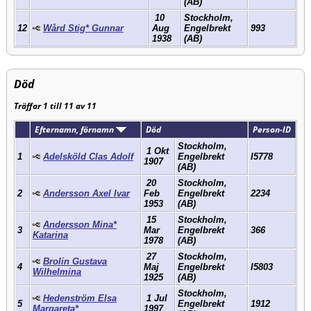
(AB)
10
Stockholm,
12
Wård Stig* Gunnar
Aug
Engelbrekt
993
1938
(AB)
Död
Träffar 1 till 11 av 11
Efternamn, förnamn
Död
Person-ID
Stockholm,
1 Okt
1
Adelsköld Clas Adolf
Engelbrekt
I5778
1907
(AB)
20
Stockholm,
2
Andersson Axel Ivar
Feb
Engelbrekt
2234
1953
(AB)
15
Stockholm,
Andersson Mina*
3
Mar
Engelbrekt
366
Katarina
1978
(AB)
27
Stockholm,
Brolin Gustava
4
Maj
Engelbrekt
I5803
Wilhelmina
1925
(AB)
Stockholm,
Hedenström Elsa
1 Jul
5
Engelbrekt
1912
Margareta*
1997