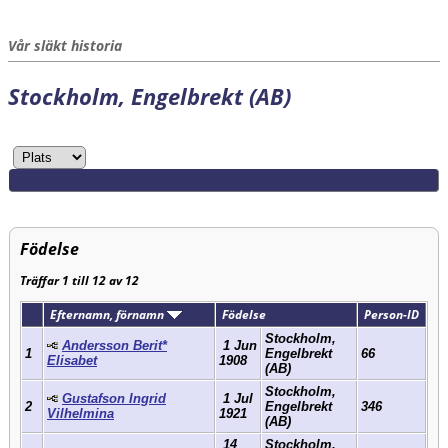
Vår släkt historia
Stockholm, Engelbrekt (AB)
Födelse
Träffar 1 till 12 av 12
Efternamn, förnamn
Födelse
Person-ID
Stockholm,
Andersson Berit*
1 Jun
1
Engelbrekt
66
Elisabet
1908
(AB)
Stockholm,
Gustafson Ingrid
1 Jul
2
Engelbrekt
346
Vilhelmina
1921
(AB)
14
Stockholm,