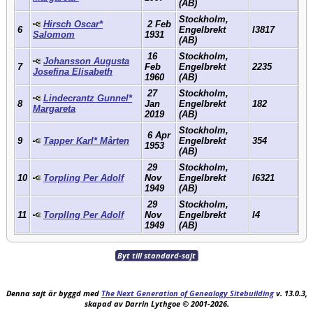
(AB)
Stockholm,
Hirsch Oscar*
2 Feb
6
Engelbrekt
I3817
Salomom
1931
(AB)
16
Stockholm,
Johansson Augusta
7
Feb
Engelbrekt
2235
Josefina Elisabeth
1960
(AB)
27
Stockholm,
Lindecrantz Gunnel*
8
Jan
Engelbrekt
182
Margareta
2019
(AB)
Stockholm,
6 Apr
9
Tapper Karl* Mårten
Engelbrekt
354
1953
(AB)
29
Stockholm,
10
Torpling Per Adolf
Nov
Engelbrekt
I6321
1949
(AB)
29
Stockholm,
11
Torpllng Per Adolf
Nov
Engelbrekt
I4
1949
(AB)
Byt till standard-sajt
Denna sajt är byggd med
The Next Generation of Genealogy Sitebuilding
v. 13.0.3,
skapad av Darrin Lythgoe © 2001-2026.