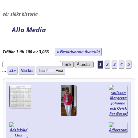
Vår släkt historia
Alla Media
Träffar 1 till 100 av 3,066
» Beskrivande översikt
1
2
3
4
5
...
31»
Nästa»