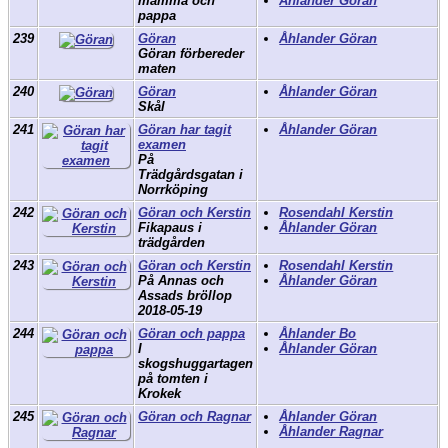
mamma och
Åhlander Göran
pappa
239
Göran
Åhlander Göran
Göran förbereder
maten
240
Göran
Åhlander Göran
Skål
241
Göran har tagit
Åhlander Göran
examen
På
Trädgårdsgatan i
Norrköping
242
Göran och Kerstin
Rosendahl Kerstin
Fikapaus i
Åhlander Göran
trädgården
243
Göran och Kerstin
Rosendahl Kerstin
På Annas och
Åhlander Göran
Assads bröllop
2018-05-19
244
Göran och pappa
Åhlander Bo
I
Åhlander Göran
skogshuggartagen
på tomten i
Krokek
245
Göran och Ragnar
Åhlander Göran
Åhlander Ragnar