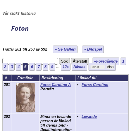
Vår släkt historia
Foton
Träffar 201 till 250 av 592
» Se Galleri
» Bildspel
«Föregående
1
2
3
4
5
6
7
8
9
...
12»
Nästa»
#
Frimärke
Beskrivning
Länkad till
201
Forss Caroline A
Forss Caroline
Porträtt
202
Minst en levande
Levande
person är länkad
till denna bild -
Detaljinformation