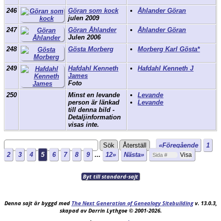
246
Göran som kock
Åhlander Göran
julen 2009
247
Göran Åhlander
Åhlander Göran
Julen 2006
248
Gösta Morberg
Morberg Karl Gösta*
249
Hafdahl Kenneth
Hafdahl Kenneth J
James
Foto
250
Minst en levande
Levande
person är länkad
Levande
till denna bild -
Detaljinformation
visas inte.
«Föregående
1
2
3
4
5
6
7
8
9
...
12»
Nästa»
Byt till standard-sajt
Denna sajt är byggd med
The Next Generation of Genealogy Sitebuilding
v. 13.0.3,
skapad av Darrin Lythgoe © 2001-2026.