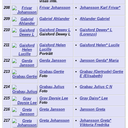
visas inte.
208
Frivar Johansson
Johansson Karl Frivar*
209
Gabriel Ahlander
Ahlander Gabriel
210
Gaisford Dewey L
Gaisford Dewey* L
Gaisford Dewey L
(Lorenzo)
211
Gaisford Helen
Gaisford Helen* Lucile
Lucille
Porträtt
212
Gerda Jansson
Jansson Gerda* Maria
213
Grabau,Gertie
Grabau (Gertrude) Gertie
Foto
E (Elisabeth)
214
Grabau,Julius
Grabau Julius C N
Foto
215
Gray Daysie Lee
Gray Daisy* Lee
Foto
216
Greta Jansson
Jansson Greta
217
Greta Johansson
Johansson Greta*
Viktoria Fredrika