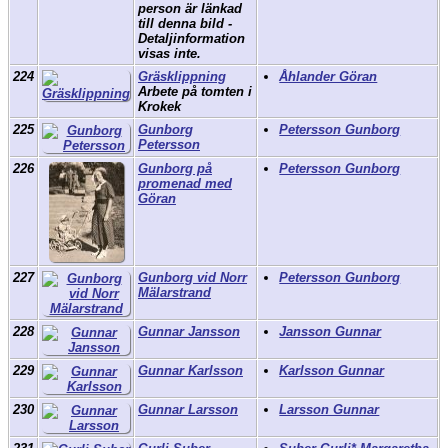
person är länkad
till denna bild -
Detaljinformation
visas inte.
224
Gräsklippning
Åhlander Göran
Arbete på tomten i
Krokek
225
Gunborg
Petersson Gunborg
Petersson
226
Gunborg på
Petersson Gunborg
promenad med
Göran
227
Gunborg vid Norr
Petersson Gunborg
Mälarstrand
228
Gunnar Jansson
Jansson Gunnar
229
Gunnar Karlsson
Karlsson Gunnar
230
Gunnar Larsson
Larsson Gunnar