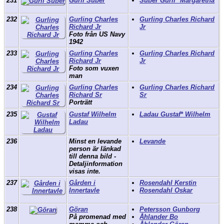
231
Gurli Suber
Suber Gurli* Margaretha
232
Gurling Charles
Gurling Charles Richard
Richard Jr
Jr
Foto från US Navy
1942
233
Gurling Charles
Gurling Charles Richard
Richard Jr
Jr
Foto som vuxen
man
234
Gurling Charles
Gurling Charles Richard
Richard Sr
Sr
Porträtt
235
Gustaf Wilhelm
Ladau Gustaf* Wilhelm
Ladau
236
Minst en levande
Levande
person är länkad
till denna bild -
Detaljinformation
visas inte.
237
Gården i
Rosendahl Kerstin
Innertavle
Rosendahl Oskar
238
Göran
Petersson Gunborg
På promenad med
Åhlander Bo