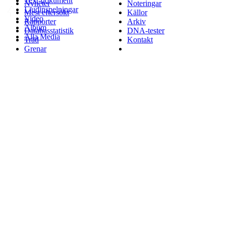
Text-dokument
Nyheter
Noteringar
Ljudinspelningar
Mest eftersökt
Källor
Video
Rapporter
Arkiv
Album
Databasstatistik
DNA-tester
Alla Media
Träd
Kontakt
Grenar