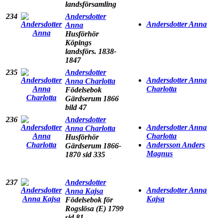
landsförsamling
234
Andersdotter
Andersdotter Anna
Anna
Husförhör
Köpings
landsförs. 1838-
1847
235
Andersdotter
Andersdotter Anna
Anna Charlotta
Charlotta
Födelsebok
Gärdserum 1866
bild 47
236
Andersdotter
Andersdotter Anna
Anna Charlotta
Charlotta
Husförhör
Andersson Anders
Gärdserum 1866-
Magnus
1870 sid 335
237
Andersdotter
Andersdotter Anna
Anna Kajsa
Kajsa
Födelsebok för
Rogslösa (E) 1799
sid 81