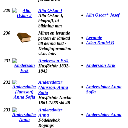
229
Alin Oskar J
Alin Oscar* Josef
Alin Oskar J,
biografi, ut
bildning mm
230
Minst en levande
Levande
person är länkad
Allen Daniel B
till denna bild -
Detaljinformation
visas inte.
231
Amdersson Erik
Andersson Erik
Husförhör 1832-
1843
232
Andersdotter
Andersdotter Anna
(Jansson) Anna
Sofia
Sofia
Husförhör Nacka
1861-1865 sid 48
233
Andersdotter
Andersdotter Anna
Anna
Födelsebok
Köpings