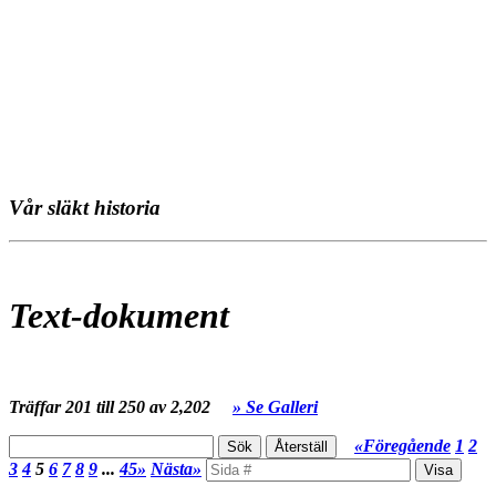
Vår släkt historia
Text-dokument
Träffar 201 till 250 av 2,202
» Se Galleri
«Föregående
1
2
3
4
5
6
7
8
9
...
45»
Nästa»