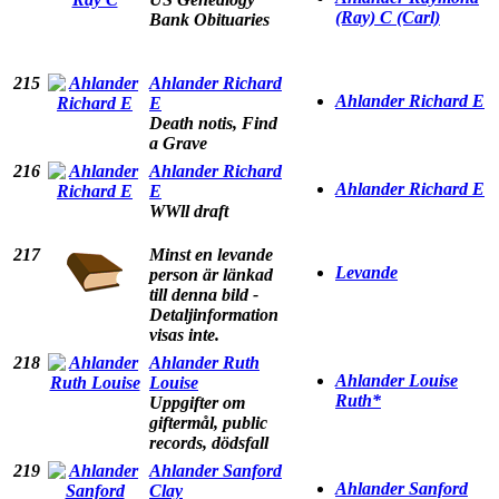
(Ray) C (Carl)
Bank Obituaries
215
Ahlander Richard
Ahlander Richard E
E
Death notis, Find
a Grave
216
Ahlander Richard
Ahlander Richard E
E
WWll draft
217
Minst en levande
Levande
person är länkad
till denna bild -
Detaljinformation
visas inte.
218
Ahlander Ruth
Ahlander Louise
Louise
Ruth*
Uppgifter om
giftermål, public
records, dödsfall
219
Ahlander Sanford
Ahlander Sanford
Clay