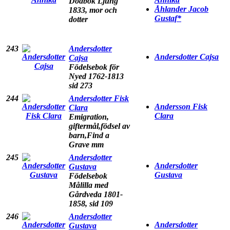
Dödbok Ljung
Åhlander Jacob
1833, mor och
Gustaf*
dotter
243
Andersdotter
Andersdotter Cajsa
Cajsa
Födelsebok för
Nyed 1762-1813
sid 273
244
Andersdotter Fisk
Andersson Fisk
Clara
Clara
Emigration,
giftermål,födsel av
barn,Find a
Grave mm
245
Andersdotter
Andersdotter
Gustava
Gustava
Födelsebok
Målilla med
Gårdveda 1801-
1858, sid 109
246
Andersdotter
Andersdotter
Gustava