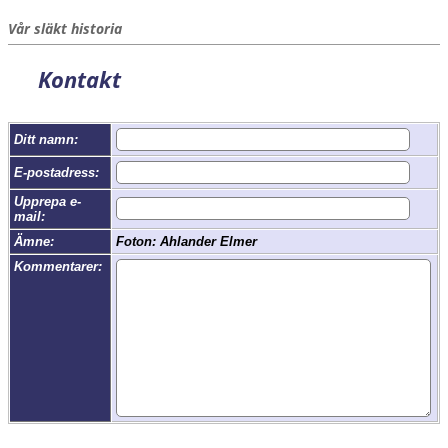
Vår släkt historia
Kontakt
Ditt namn:
E-postadress:
Upprepa e-
mail:
Ämne:
Foton: Ahlander Elmer
Kommentarer: