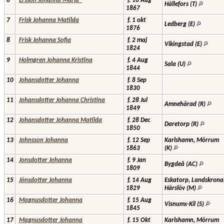
6
Ersson Johanna Maria*
f. 18 Aug
Hällefors (T)
1867
7
Frisk Johanna Matilda
f. 1 okt
Ledberg (E)
1876
8
Frisk Johanna Sofia
f. 2 maj
Vikingstad (E)
1824
9
Holmgren Johanna Kristina
f. 4 Aug
Sala (U)
1844
10
Johansdotter Johanna
f. 8 Sep
1830
11
Johansdotter Johanna Christina
f. 28 Jul
Amnehärad (R)
1849
12
Johansdotter Johanna Matilda
f. 28 Dec
Daretorp (R)
1850
13
Johnsson Johanna
f. 12 Sep
Karlshamn, Mörrum
1863
(K)
14
Jonsdotter Johanna
f. 9 Jan
Bygdeå (AC)
1809
15
Jönsdotter Johanna
f. 14 Aug
Eskatorp, Landskrona
1829
Härslöv (M)
16
Magnusdotter Johanna
f. 15 Aug
Visnums-Kil (S)
1845
17
Magnusdotter Johanna
f. 15 Okt
Karlshamn, Mörrum