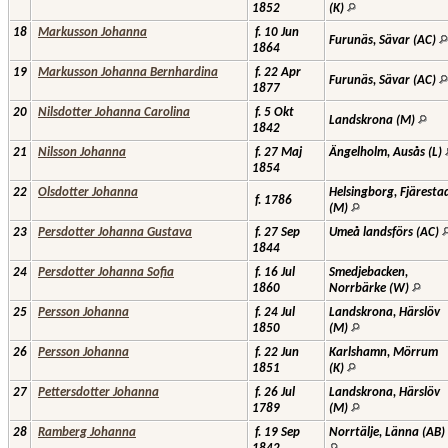
1852
(K)
18
Markusson Johanna
f. 10 Jun
Furunäs, Sävar (AC)
1864
19
Markusson Johanna Bernhardina
f. 22 Apr
Furunäs, Sävar (AC)
1877
20
Nilsdotter Johanna Carolina
f. 5 Okt
Landskrona (M)
1842
21
Nilsson Johanna
f. 27 Maj
Ängelholm, Ausås (L)
1854
22
Olsdotter Johanna
Helsingborg, Fjäresta
f. 1786
(M)
23
Persdotter Johanna Gustava
f. 27 Sep
Umeå landsförs (AC)
1844
24
Persdotter Johanna Sofia
f. 16 Jul
Smedjebacken,
1860
Norrbärke (W)
25
Persson Johanna
f. 24 Jul
Landskrona, Härslöv
1850
(M)
26
Persson Johanna
f. 22 Jun
Karlshamn, Mörrum
1851
(K)
27
Pettersdotter Johanna
f. 26 Jul
Landskrona, Härslöv
1789
(M)
28
Ramberg Johanna
f. 19 Sep
Norrtälje, Länna (AB)