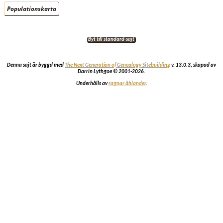
Populationskarta
Byt till standard-sajt
Denna sajt är byggd med
The Next Generation of Genealogy Sitebuilding
v. 13.0.3, skapad av
Darrin Lythgoe © 2001-2026.
Underhålls av
ragnar åhlander
.