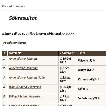
Vår släkt historia
Sökresultat
Träffar 1 till 39 av 39 för Förnamn börjar med JOHANNA
Populationskarta
#
Namn
Född/Döpt
Plats
1
Andersdotter Johanna
f. 19 Okt
Kälvene (R)
1815
2
Andersdotter Johanna
f. 7 Sep
Traryd (G)
1827
3
Andersdotter Johanna Sofia
f. 22 maj
Visnums-Kil (S)
1870
4
Blom Johanna Vilhelmina
f. 25 Apr
Ask (E)
1863
5
Edling Johanna Augusta
f. 7 Jan
Söderhamn (X)
1849