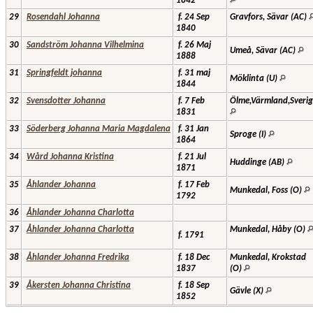
1842
29
Rosendahl Johanna
f. 24 Sep
Gravfors, Sävar (AC)
1840
30
Sandström Johanna Vilhelmina
f. 26 Maj
Umeå, Sävar (AC)
1888
31
Springfeldt johanna
f. 31 maj
Möklinta (U)
1844
32
Svensdotter Johanna
f. 7 Feb
Ölme,Värmland,Sveri
1831
33
Söderberg Johanna Maria Magdalena
f. 31 Jan
Sproge (I)
1864
34
Wård Johanna Kristina
f. 21 Jul
Huddinge (AB)
1871
35
Åhlander Johanna
f. 17 Feb
Munkedal, Foss (O)
1792
36
Åhlander Johanna Charlotta
37
Åhlander Johanna Charlotta
Munkedal, Håby (O)
f. 1791
38
Åhlander Johanna Fredrika
f. 18 Dec
Munkedal, Krokstad
1837
(O)
39
Åkersten Johanna Christina
f. 18 Sep
Gävle (X)
1852