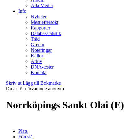
Alla Media
Info
Nyheter
Mest eftersökt
Rapporter
Databasstatistik
Träd
Grenar
Noteringar
Källor
Arkiv
DNA-tester
Kontakt
Skriv ut
Lägg till Bokmärke
Du är för närvarande anonym
Norrköpings Sankt Olai (E)
Plats
Föreslå