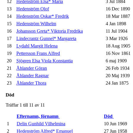
12
Hedenström Elsa* Maria
3 Jul 1884
13
Hedenström Olof
16 Dec 1890
14
Hedenström Oskar* Fredrik
18 Mar 1887
15
Hedenström Wilhelm
4 Jan 1898
16
Johansson Greta* Viktoria Fredrika
11 Jul 1904
17
Lindecrantz Gunnel* Margareta
3 Mar 1926
18
Lydahl Margit Helena
18 Aug 1905
19
Pettersson Frans Alfred
16 Nov 1861
20
Sjögren Elsa Viola Konstantia
6 maj 1909
21
Åhlander Göran
26 Feb 1934
22
Åhlander Ragnar
20 Maj 1939
23
Åhlander Thora
24 Jan 1875
Död
Träffar 1 till 11 av 11
Efternamn, förnamn
Död
1
Delin Gunhild Vilhelmina
10 Jun 1969
2
Hedenström Alfred* Emanuel
27 Jun 1958