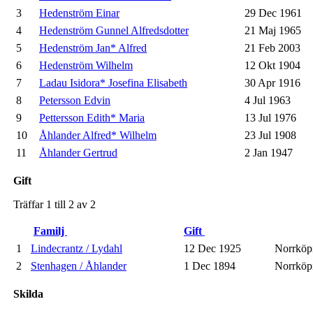
3
Hedenström Einar
29 Dec 1961
4
Hedenström Gunnel Alfredsdotter
21 Maj 1965
5
Hedenström Jan* Alfred
21 Feb 2003
6
Hedenström Wilhelm
12 Okt 1904
7
Ladau Isidora* Josefina Elisabeth
30 Apr 1916
8
Petersson Edvin
4 Jul 1963
9
Pettersson Edith* Maria
13 Jul 1976
10
Åhlander Alfred* Wilhelm
23 Jul 1908
11
Åhlander Gertrud
2 Jan 1947
Gift
Träffar 1 till 2 av 2
Familj
Gift
1
Lindecrantz / Lydahl
12 Dec 1925
Norrköp
2
Stenhagen / Åhlander
1 Dec 1894
Norrköp
Skilda