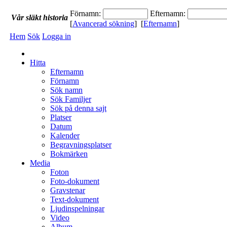
Förnamn:
Efternamn:
Vår
släkt
historia
[
Avancerad sökning
] [
Efternamn
]
Hem
Sök
Logga in
Hitta
Efternamn
Förnamn
Sök namn
Sök Familjer
Sök på denna sajt
Platser
Datum
Kalender
Begravningsplatser
Bokmärken
Media
Foton
Foto-dokument
Gravstenar
Text-dokument
Ljudinspelningar
Video
Album