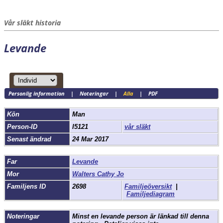
Vår släkt historia
Levande
Personlig information
|
Noteringar
|
Alla
|
PDF
Kön
Man
Person-ID
I5121
vår släkt
Senast ändrad
24 Mar 2017
Far
Levande
Mor
Walters Cathy Jo
Familjens ID
2698
Familjeöversikt
|
Familjediagram
Noteringar
Minst en levande person är länkad till denna